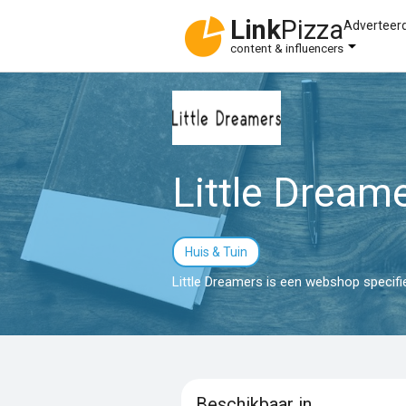
Link
Pizza
Adverteer
content & influencers
Little Dream
Huis & Tuin
Little Dreamers is een webshop specifie
Beschikbaar in