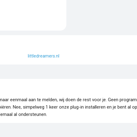
littledreamers.nl
je maar eenmaal aan te melden, wij doen de rest voor je. Geen progr
piëren. Nee, simpelweg 1 keer onze plug-in installeren en je bent al o
lemaal al ondersteunen.