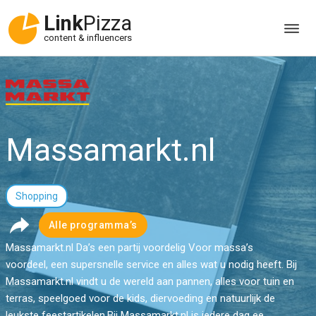
Link
Pizza
content & influencers
Massamarkt.nl
Shopping
Alle programma’s
Massamarkt.nl Da’s een partij voordelig Voor massa’s
voordeel, een supersnelle service en alles wat u nodig heeft. Bij
Massamarkt.nl vindt u de wereld aan pannen, alles voor tuin en
terras, speelgoed voor de kids, diervoeding en natuurlijk de
leukste feestartikelen.Bij Massamarkt.nl is iedere dag ee...