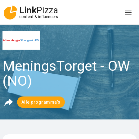
Link
Pizza
content & influencers
MeningsTorget - OW
(NO)
Alle programma’s