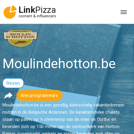
Link
Pizza
content & influencers
Moulindehotton.be
Reizen
Alle programma’s
Moulindehotton.be is een gezellig, kleinschalig vakantiedomein
midden in de Belgische Ardennen. De karakteristieke chalets
staan op palen, op 'n steenworp van de rivier de Ourthe en
bevinden zich op 150 meter van de centrumkerk van Hotton.
Bakker, supermarkt, winkels en slager bevinden zich allen op...