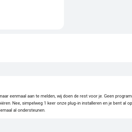
je maar eenmaal aan te melden, wij doen de rest voor je. Geen progr
piëren. Nee, simpelweg 1 keer onze plug-in installeren en je bent al o
lemaal al ondersteunen.