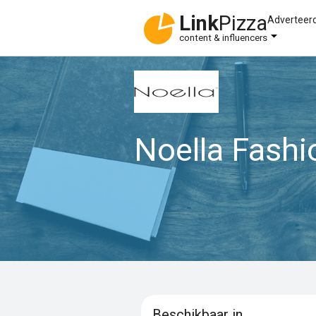
Link
Pizza
Adverteer
content & influencers
Noella Fashi
Beschikbaar in