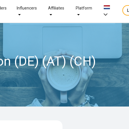
ders
Influencers
Affiliates
Platform
on (DE) (AT) (CH)