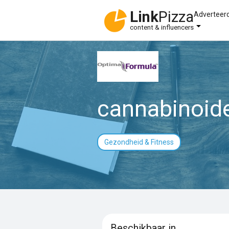
Link
Pizza
Adverteer
content & influencers
cannabinoid
Gezondheid & Fitness
Beschikbaar in