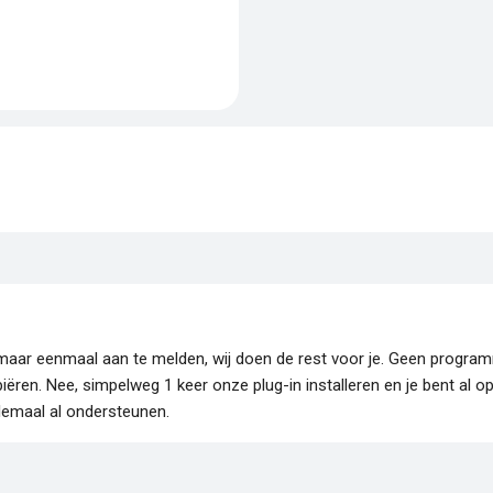
je maar eenmaal aan te melden, wij doen de rest voor je. Geen progr
piëren. Nee, simpelweg 1 keer onze plug-in installeren en je bent al o
lemaal al ondersteunen.