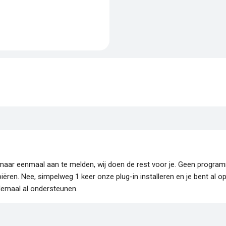
je maar eenmaal aan te melden, wij doen de rest voor je. Geen progr
piëren. Nee, simpelweg 1 keer onze plug-in installeren en je bent al o
lemaal al ondersteunen.