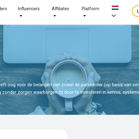
ders
Influencers
Affiliates
Platform
eft oog voor de belangen van zowel de parkeerder (op basis van serv
ng zonder zorgen waarborgen zij door te investeren in kennis, syst