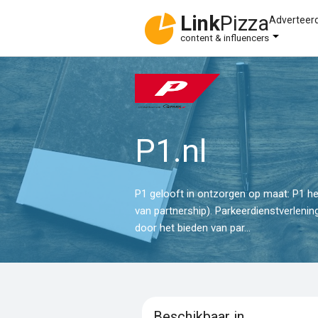
Link
Pizza
Adverteer
content & influencers
P1.nl
P1 gelooft in ontzorgen op maat: P1 he
van partnership). Parkeerdienstverleni
door het bieden van par...
Beschikbaar in