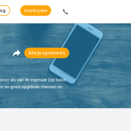
Log
Inschrijven
in
Alle programma’s
ice) als van de eigenaar (op basis
emen en goed opgeleide mensen en