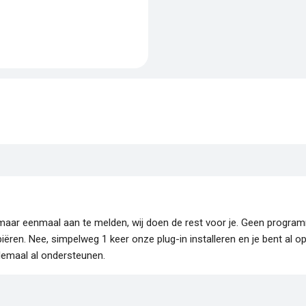
je maar eenmaal aan te melden, wij doen de rest voor je. Geen progr
piëren. Nee, simpelweg 1 keer onze plug-in installeren en je bent al o
lemaal al ondersteunen.