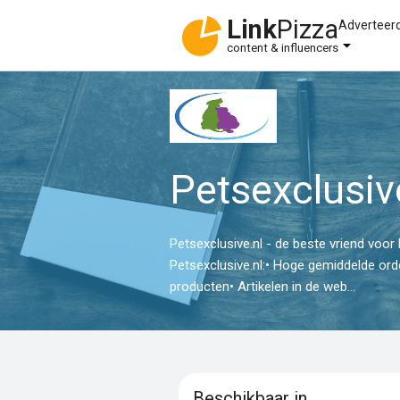
Link
Pizza
Adverteer
content & influencers
Petsexclusiv
Petsexclusive.nl - de beste vriend voor
Petsexclusive.nl:• Hoge gemiddelde ord
producten• Artikelen in de web...
Beschikbaar in