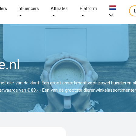
ders
Influencers
Affiliates
Platform
e.nl
 het dier van de klant! Een groot assortiment voor zowel huisdieren al
erwaarde van € 80,-;• Een van de grootste dierenwinkelassortimente