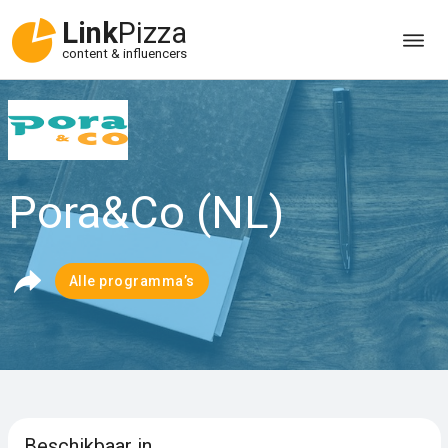
Link
Pizza
content & influencers
Pora&Co (NL)
Alle programma’s
Beschikbaar in