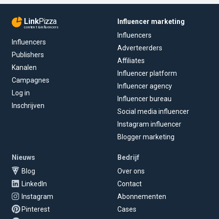
Link
Pizza
Influencer marketing
content & influencers
Influencers
Influencers
Adverteerders
Publishers
Affiliates
Kanalen
Influencer platform
Campagnes
Influencer agency
Log in
Influencer bureau
Inschrijven
Social media influencer
Instagram influencer
Blogger marketing
Nieuws
Bedrijf
Blog
Over ons
LinkedIn
Contact
Instagram
Abonnementen
Pinterest
Cases