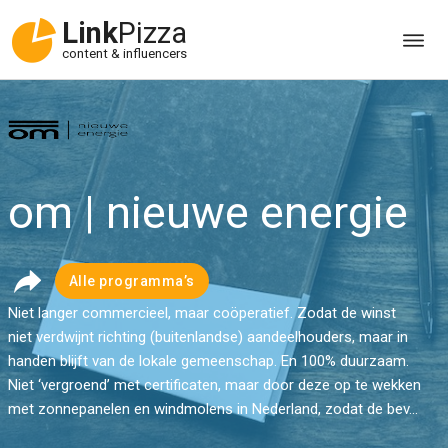
Link
Pizza
content & influencers
om | nieuwe energie
Alle programma’s
Niet langer commercieel, maar coöperatief. Zodat de winst
niet verdwijnt richting (buitenlandse) aandeelhouders, maar in
handen blijft van de lokale gemeenschap. En 100% duurzaam.
Niet ‘vergroend’ met certificaten, maar door deze op te wekken
met zonnepanelen en windmolens in Nederland, zodat de bev...