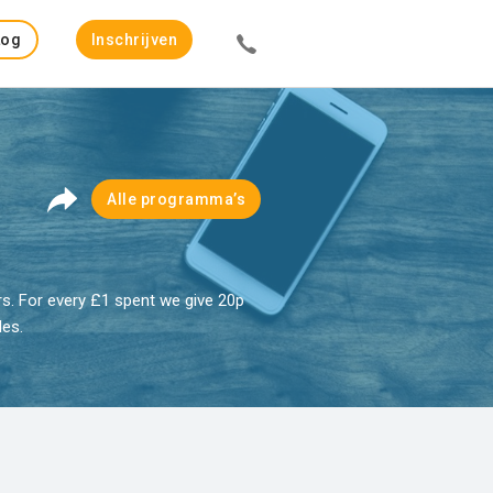
Log
Inschrijven
in
Alle programma’s
rs. For every £1 spent we give 20p
les.