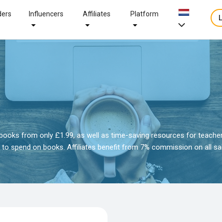
ders
Influencers
Affiliates
Platform
s books from only £1.99, as well as time-saving resources for teache
 to spend on books. Affiliates benefit from 7% commission on all sa