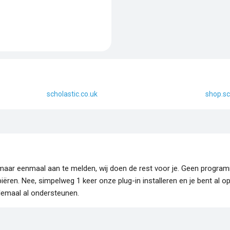
scholastic.co.uk
shop.sc
je maar eenmaal aan te melden, wij doen de rest voor je. Geen progr
piëren. Nee, simpelweg 1 keer onze plug-in installeren en je bent al o
lemaal al ondersteunen.