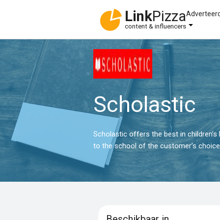
Link
Pizza
Adverteer
content & influencers
Scholastic
Scholastic offers the best in children’
to the school of the customer’s choice
Beschikbaar in