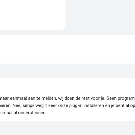
je maar eenmaal aan te melden, wij doen de rest voor je. Geen progr
piëren. Nee, simpelweg 1 keer onze plug-in installeren en je bent al o
lemaal al ondersteunen.