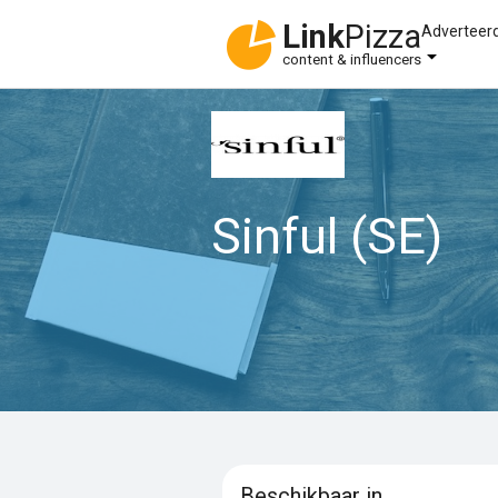
Link
Pizza
Adverteer
content & influencers
Sinful (SE)
Beschikbaar in