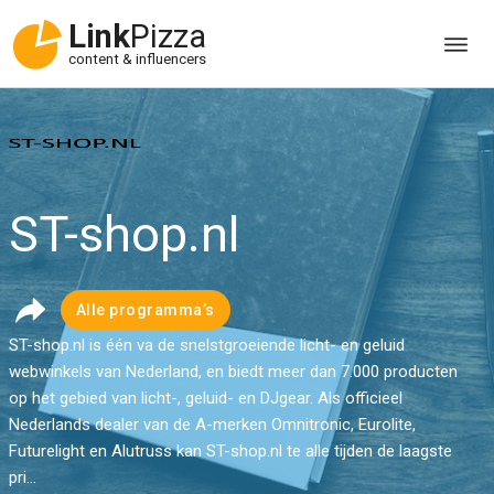
Link
Pizza
content & influencers
ST-shop.nl
Alle programma’s
ST-shop.nl is één va de snelstgroeiende licht- en geluid
webwinkels van Nederland, en biedt meer dan 7.000 producten
op het gebied van licht-, geluid- en DJgear. Als officieel
Nederlands dealer van de A-merken Omnitronic, Eurolite,
Futurelight en Alutruss kan ST-shop.nl te alle tijden de laagste
pri...