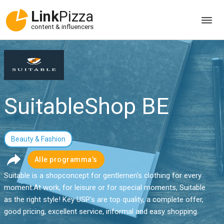
Link
Pizza
content & influencers
SuitableShop BE
Beauty & Fashion
Alle programma’s
Suitable is a shopconcept for gentlemen's clothing for every
moment.At work, for leisure or for special moments, Suitable
as the right style! Key USP's are top quality, a complete offer,
good pricing, excellent service, informal and easy shopping.