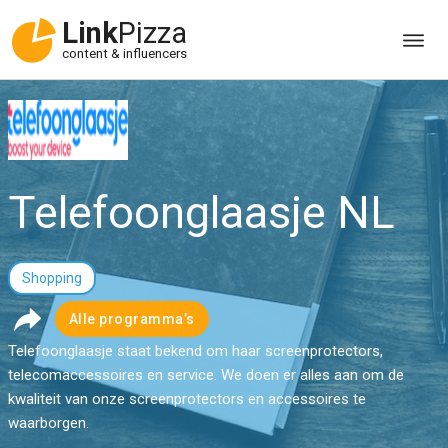
Link
Pizza
content & influencers
Telefoonglaasje NL
Shopping
Alle programma’s
Telefoonglaasje staat bekend om haar screenprotectors,
telecomaccessoires en service. We doen er alles aan om de
kwaliteit van onze screenprotectors en accessoires te
waarborgen.