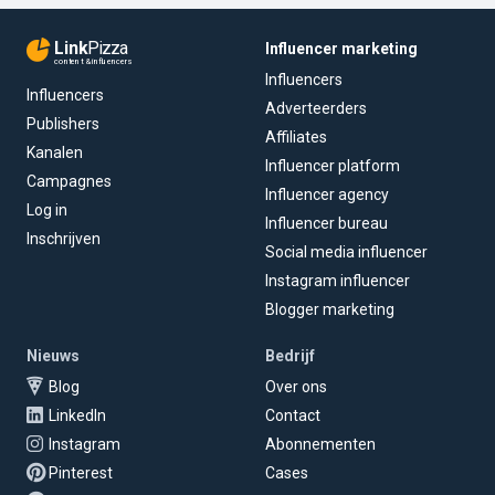
Link
Pizza
Influencer marketing
content & influencers
Influencers
Influencers
Adverteerders
Publishers
Affiliates
Kanalen
Influencer platform
Campagnes
Influencer agency
Log in
Influencer bureau
Inschrijven
Social media influencer
Instagram influencer
Blogger marketing
Nieuws
Bedrijf
Blog
Over ons
LinkedIn
Contact
Instagram
Abonnementen
Pinterest
Cases