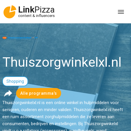
Link
Pizza
content & influencers
Thuiszorgwinkelxl.nl
Shopping
Alle programma’s
Thuiszorgwinkelxl.nl is een online winkel in hulpmiddelen voor
senioren, ouderen en minder validen. Thuiszorgwinkelxl.nl heeft
een ruim assortiment zorghulpmiddelen die ze leveren aan
consumenten, bedrijven en instellingen. Bij Thuiszorgwinkelxl
vindt u o.a rollators (accessoires), wandbeugels, wand...