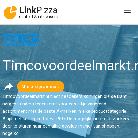
Link
Pizza
content & influencers
Timcovoordeelmarkt.
Alle programma’s
Timcovoordeelmarkt.nl biedt bezoekers kortingen die de klant
nérgens anders tegenkomt voor een altijd variërend
assortiment met de beste A-merken in elke productcategorie.
Altijd met kortingen tot wel 90%.De mogelijkheid om bezoekers
door te sturen naar een altijd gewilde manier van shoppen,
hoge ko...