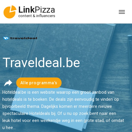
Link
Pizza
content & influencers
Traveldeal.be
Alle programma’s
Hoteldeal.be is een website waarop een groot aanbod van
hoteldeals is te boeken. De deals zijn eenvoudig te vinden op
bijvoorbeeld thema. Dagelijks komen er meerdere nieuwe
spectaculaire Hoteldeals bij. Of u nu op zoek bent naar een
leuk hotel voor een weekendje weg in een grote stad, of omdat
u hee...