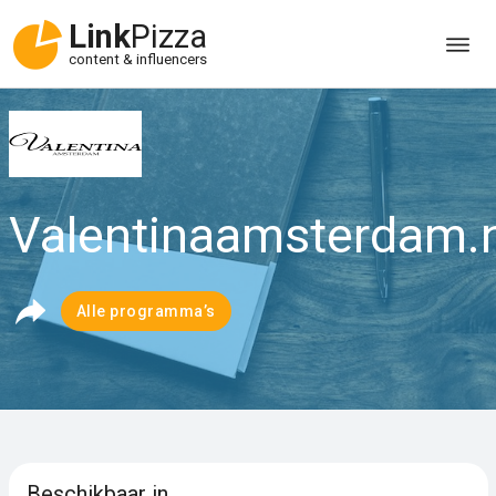
Link
Pizza
content & influencers
Valentinaamsterdam.n
Alle programma’s
Beschikbaar in