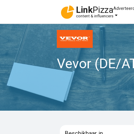
Link
Pizza
Adverteer
content & influencers
Vevor (DE/A
Beschikbaar in