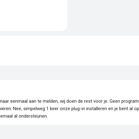
je maar eenmaal aan te melden, wij doen de rest voor je. Geen progr
piëren. Nee, simpelweg 1 keer onze plug-in installeren en je bent al o
lemaal al ondersteunen.