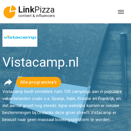
Link
Pizza
content & influencers
Vistacamp.nl
Alle programma’s
Vistacamp biedt inmiddels ruim 100 campings aan in populaire
vakantielanden zoals o.a. Spanje, Italië, Kroatië en Frankrijk, en
dat aantal groeit nog steeds: bijna wekelijks komen er nieuwe
bestemmingen bij.Ondanks deze groei streeft Vistacamp er
bewust naar geen massaal boekingsplatform te worden....