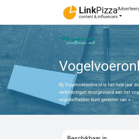
Link
Pizza
Adverteer
content & influencers
Vogelvoeronl
Bij Vogelvoeronline.nl is het hele jaar 
verbeteringen doorgevoerd aan het vog
vogelliefhebber kunt genieten van v...
Beschikbaar in