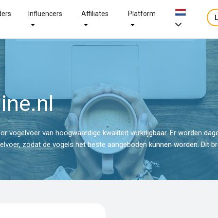
ders
Influencers
Affiliates
Platform
ine.nl
door vogelvoer van hoogwaardige kwaliteit verkrijgbaar. Er worden dage
elvoer, zodat de vogels het beste aangeboden kunnen worden. Dit br