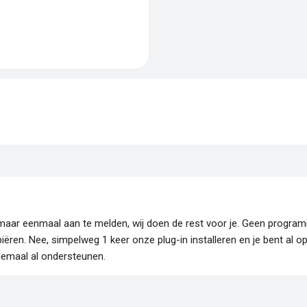
je maar eenmaal aan te melden, wij doen de rest voor je. Geen progr
piëren. Nee, simpelweg 1 keer onze plug-in installeren en je bent al o
lemaal al ondersteunen.