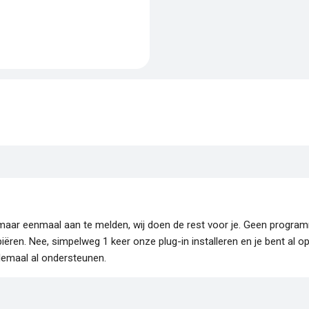
je maar eenmaal aan te melden, wij doen de rest voor je. Geen progr
piëren. Nee, simpelweg 1 keer onze plug-in installeren en je bent al o
lemaal al ondersteunen.