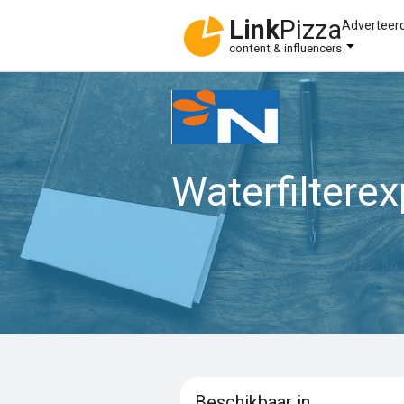
Link
Pizza
Adverteer
content & influencers
Waterfilterex
Beschikbaar in