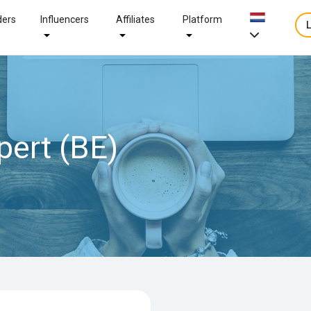
ders
Influencers
Affiliates
Platform
pert (BE)