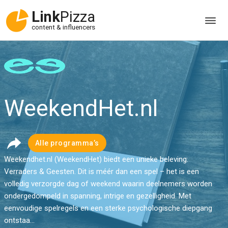
Link
Pizza
content & influencers
WeekendHet.nl
Alle programma’s
Weekendhet.nl (WeekendHet) biedt een unieke beleving:
Verraders & Geesten. Dit is méér dan een spel – het is een
volledig verzorgde dag of weekend waarin deelnemers worden
ondergedompeld in spanning, intrige en gezelligheid. Met
eenvoudige spelregels en een sterke psychologische diepgang
ontstaa...