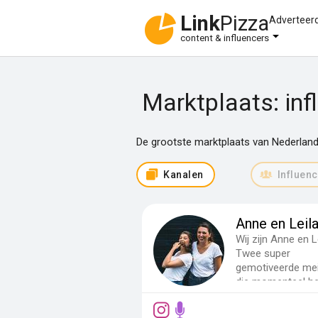
Link
Pizza
Adverteer
content & influencers
Marktplaats: inf
De grootste marktplaats van Nederland
Kanalen
Influen
Anne en Leil
Wij zijn Anne en Le
Twee super
gemotiveerde me
die momenteel he
laatste jaar van...