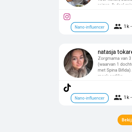
reizen. Ik deel mij
favorie...
1k 
Nano-influencer
natasja toka
Zorgmama van 3 
(waarvan 1 dochte
met Spina Bifida).
maak eerlijke,
inspirerend...
1k 
Nano-influencer
Bekij