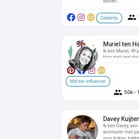
duizen...
Celebrity
Muriel ten H
Ik ben Muriel, 49 j
blog met veel ple
Veertigplus Mus en
Lactosevrij. O...
Mid tier-influencer
50k - 
Davey Kuijte
Ik ben Davey, een
avonturier met pa
voor koken, bakk