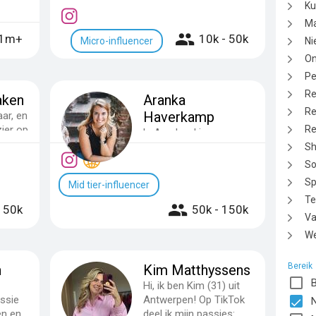
handbalster in
Ku
Noorwegen. Hierd...
Ma
1m+
10k - 50k
Micro-influencer
Ni
On
Pe
Re
aken
Aranka
Re
Haverkamp
aar, en
zier op
Re
byAranka.nl is een
 Blij
website waar ik elke
Sh
dag mijn persoonlijke
So
artikelen wat betreft
Sp
Mid tier-influencer
beauty...
Te
150k
50k - 150k
Va
W
Bereik
n
Kim Matthyssens
B
Hi, ik ben Kim (31) uit
ssie
Antwerpen! Op TikTok
N
en en
deel ik mijn passies: