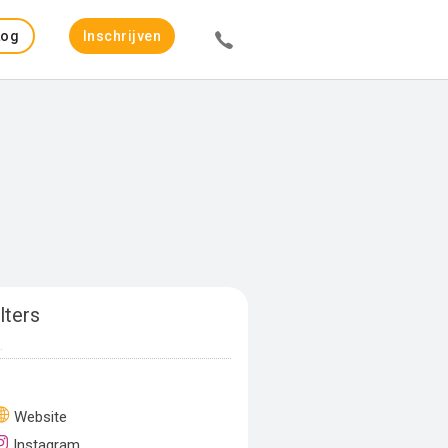
Log
Inschrijven
in
lters
Website
Instagram