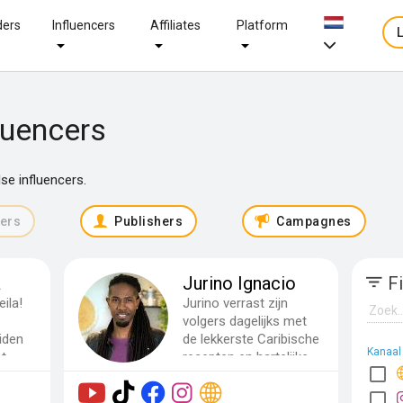
ders
Influencers
Affiliates
Platform
luencers
se influencers.
cers
Publishers
Campagnes
a
Jurino Ignacio
Fi
ila!
Jurino verrast zijn
volgers dagelijks met
iden
de lekkerste Caribische
Kanaal
t
recepten en hartelijke,...