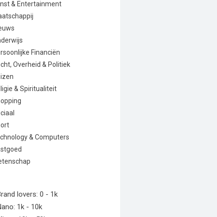
nst & Entertainment
atschappij
euws
derwijs
rsoonlijke Financiën
cht, Overheid & Politiek
izen
ligie & Spiritualiteit
opping
ciaal
ort
chnology & Computers
stgoed
etenschap
rand lovers: 0 - 1k
ano: 1k - 10k