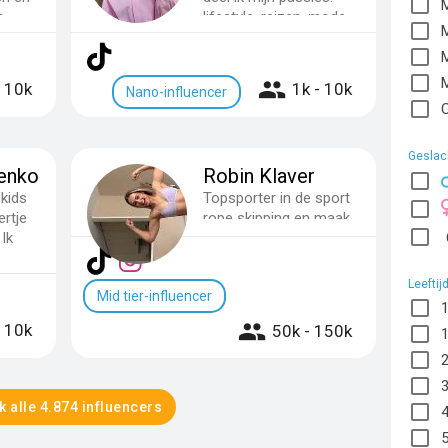
M
n
lifestyle, reizen, mode...
M
M
- 10k
1k - 10k
Nano-influencer
C
Geslac
renko
Robin Klaver
kids
Topsporter in de sport
rtje
rope skipping en maak
 Ik
content over een
healthy lifestyle
Leeftij
Mid tier-influencer
- 10k
50k - 150k
k alle 4.874 influencers