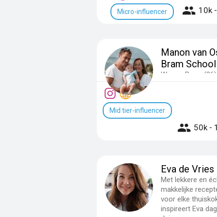
10k 
Micro-influencer
Manon van O
Bram School
We are Bram (36)
Manon (35) and Ja
an adventurous f
traveling full-time 
Mid tier-influencer
ov...
50k - 
Eva de Vries
Met lekkere en éc
makkelijke recept
voor elke thuisko
inspireert Eva dag