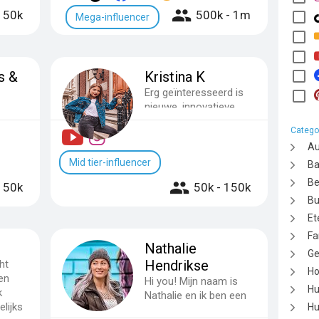
- 50k
500k - 1m
Mega-influencer
s &
Kristina K
Erg geïnteresseerd is
nieuwe, innovatieve
,
beauty producten &
x (0),
Catego
houd heel veel van
amily
Au
fashion!...
all
Mid tier-influencer
B
Be
150k
50k - 150k
Bu
Et
Fa
Nathalie
Ge
Hendrikse
ht
Ho
en
Hi you! Mijn naam is
Hu
k
Nathalie en ik ben een
elijks
Hu
professioneel