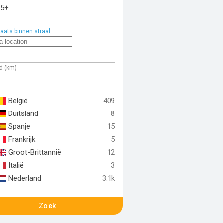
65+
aats binnen straal
d (km)
België
409
Duitsland
8
Spanje
15
Frankrijk
5
Groot-Brittannië
12
Italië
3
Nederland
3.1k
Zoek