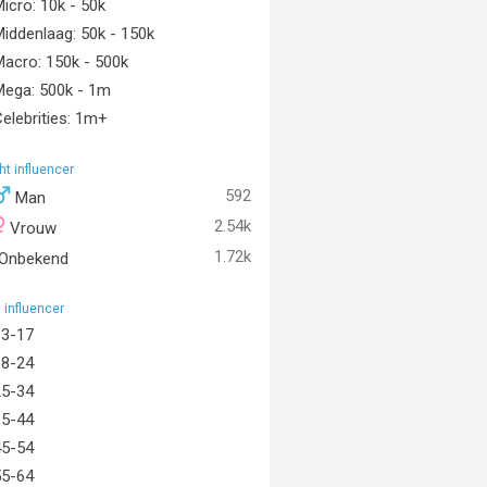
icro: 10k - 50k
iddenlaag: 50k - 150k
acro: 150k - 500k
Mega: 500k - 1m
elebrities: 1m+
ht influencer
592
Man
2.54k
Vrouw
1.72k
Onbekend
d influencer
13-17
18-24
25-34
35-44
45-54
55-64