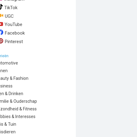
TikTok
UGC
YouTube
Facebook
Pinterest
rieën
tomotive
anen
auty & Fashion
siness
en & Drinken
milie & Ouderschap
zondheid & Fitness
bbies & Interesses
is & Tuin
isdieren