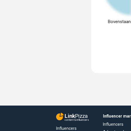
Bovenstaand
Link
Pizza
Influencer ma
content & influencers
Influencers
Influencers