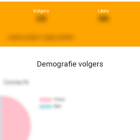
Volgers
Likes
245
988
Laatste update:
6 dagen geleden
Demografie volgers
Geslacht