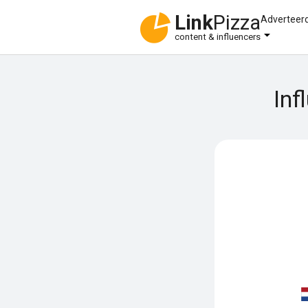
Link
Pizza
Adverteer
content & influencers
Inf