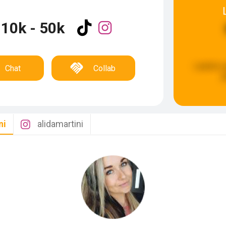
10k - 50k
Laatste 
Chat
Collab
g
ni
alidamartini