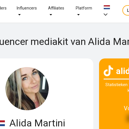
ders
Influencers
Affiliates
Platform
luencer mediakit van Alida Mar
ali
Statistieken
V
Alida Martini