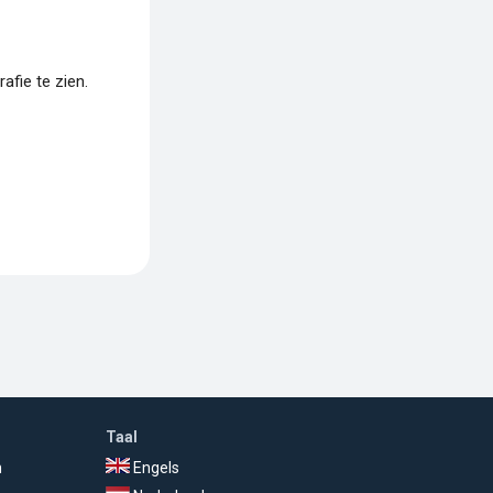
fie te zien.
Taal
n
Engels