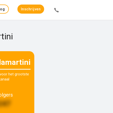
Log
Inschrijven
in
tini
damartini
 voor het grootste
kanaal
olgers
247