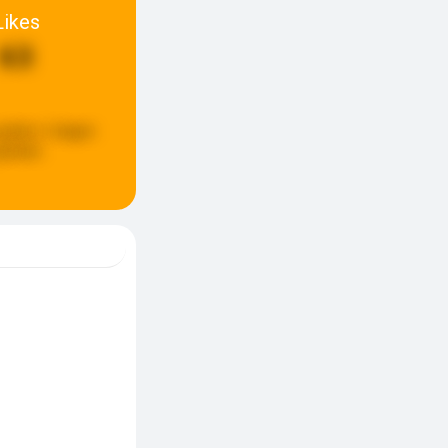
Likes
63
update:
6 dagen
eleden