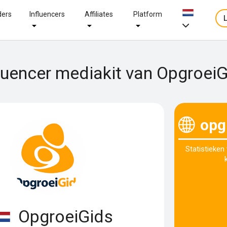
ders
Influencers
Affiliates
Platform
luencer mediakit van Opgroei
opg
Statistieken
OpgroeiGids