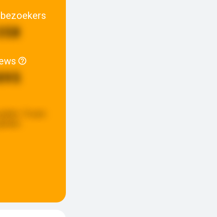
 bezoekers
358
iews
895
update:
15 uren
eleden