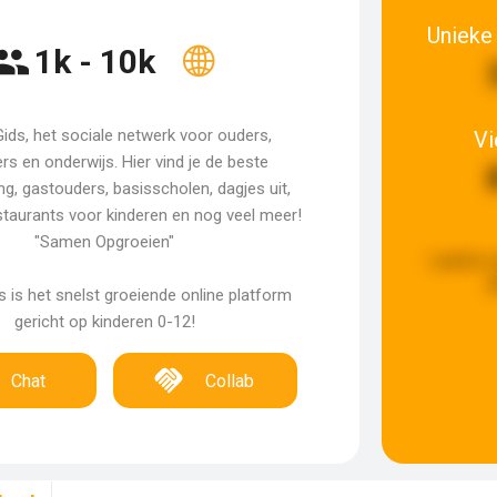
Unieke
1k - 10k
ids, het sociale netwerk voor ouders,
V
s en onderwijs. Hier vind je de beste
g, gastouders, basisscholen, dagjes uit,
staurants voor kinderen en nog veel meer!
"Samen Opgroeien"
Laatste 
g
 is het snelst groeiende online platform
gericht op kinderen 0-12!
Chat
Collab