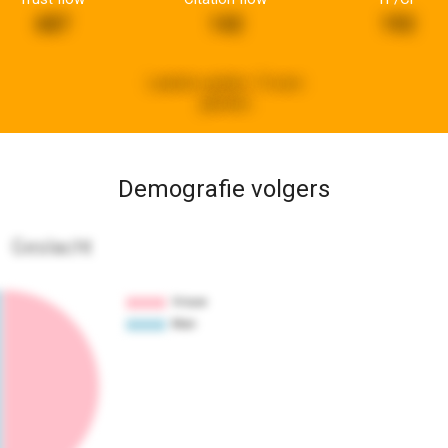
687
142
192
Laatste update:
15 uren
geleden
Demografie volgers
Geslacht