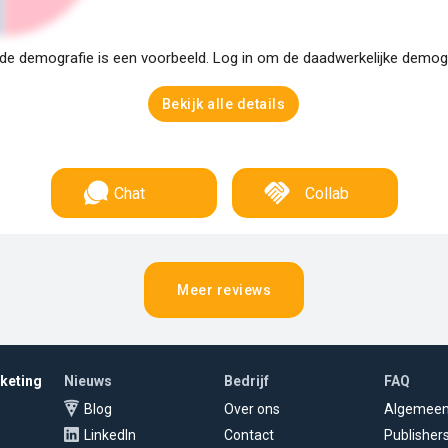
e demografie is een voorbeeld. Log in om de daadwerkelijke demogra
Bekijk alle details
Chat
Collab
Meer reviews
rketing
Nieuws
Bedrijf
FAQ
Blog
Over ons
Algemee
LinkedIn
Contact
Publisher