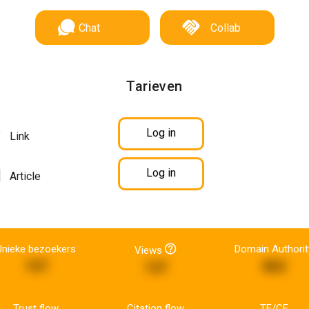
Chat
Collab
Tarieven
Log in
Link
Log in
Article
Unieke bezoekers
Domain Authorit
Views
157
862
137
Trust flow
Citation flow
TF/CF