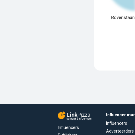
Bovenstaand
Link
Pizza
Influencer ma
content & influencers
Influencers
Influencers
Adverteerders