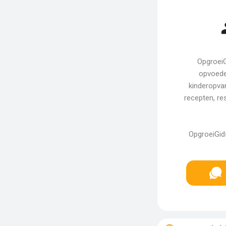
OpgroeiG
opvoeder
kinderopvan
recepten, re
OpgroeiGids