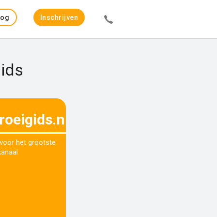
Log
Inschrijven
in
Gids
roeigids.nl
 voor het grootste
kanaal