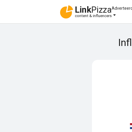
Link
Pizza
Adverteer
content & influencers
Inf