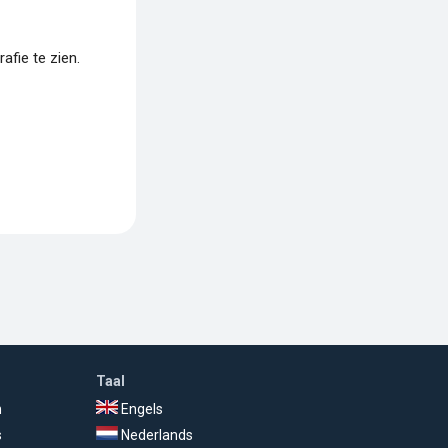
fie te zien.
Taal
n
Engels
s
Nederlands