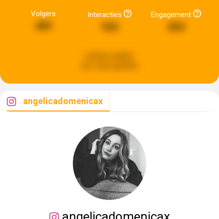
Volgers
Interacties
Engagement
489
943
804
Laatste update:
een week geleden
angelicadomenicax
angelicadomenicax