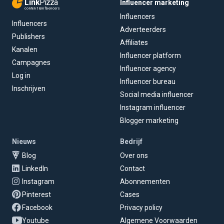
Link
Pizza
Influencer marketing
content & influencers
Influencers
Influencers
Adverteerders
Publishers
Affiliates
Kanalen
Influencer platform
Campagnes
Influencer agency
Log in
Influencer bureau
Inschrijven
Social media influencer
Instagram influencer
Blogger marketing
Nieuws
Bedrijf
Blog
Over ons
LinkedIn
Contact
Instagram
Abonnementen
Pinterest
Cases
Facebook
Privacy policy
Youtube
Algemene Voorwaarden