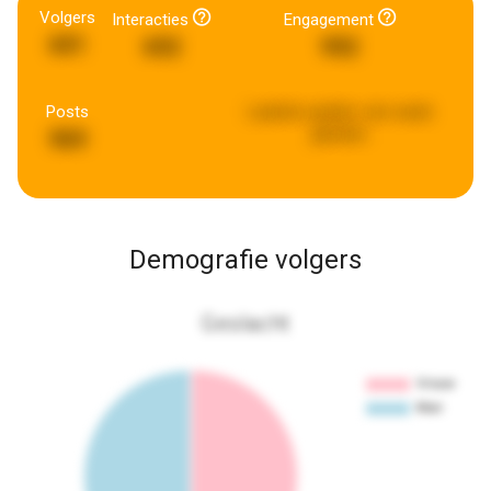
Volgers
Interacties
Engagement
601
692
992
Posts
Laatste update:
een week
geleden
969
Demografie volgers
Geslacht