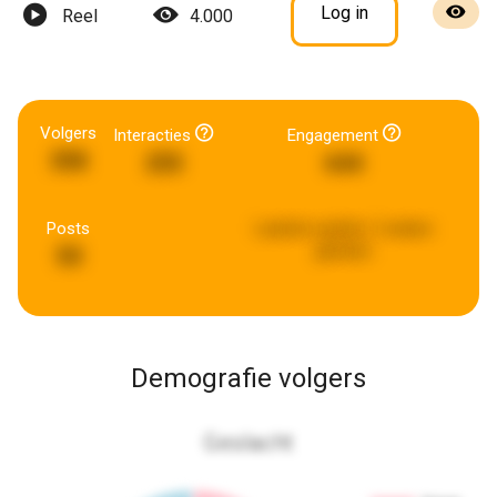
Log in
Reel
4.000
Volgers
Interacties
Engagement
358
255
644
Posts
Laatste update:
2 weken
geleden
50
Demografie volgers
Geslacht