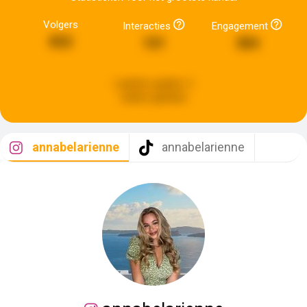
Volgers
Interacties
Engagement
852
101
384
Laatste update:
2
weken geleden
annabelarienne
annabelarienne