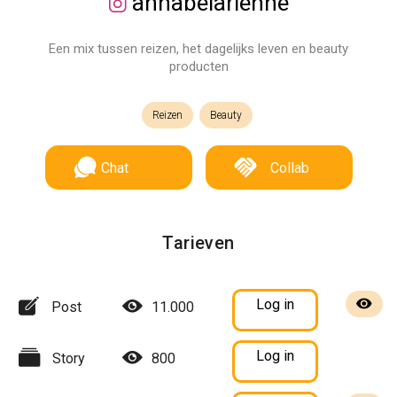
annabelarienne
Een mix tussen reizen, het dagelijks leven en beauty
producten
Reizen
Beauty
Chat
Collab
Tarieven
Log in
Post
11.000
Log in
Story
800