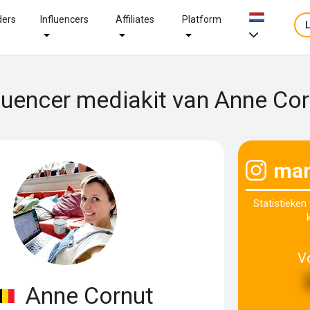
ders
Influencers
Affiliates
Platform
luencer mediakit van Anne Co
mam
Statistieken
V
Anne Cornut