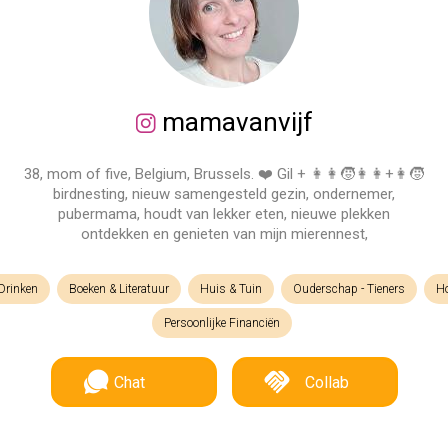
mamavanvijf
38, mom of five, Belgium, Brussels. ❤️ Gil + 👩👩🧒👩👩+👩🧒
birdnesting, nieuw samengesteld gezin, ondernemer,
pubermama, houdt van lekker eten, nieuwe plekken
ontdekken en genieten van mijn mierennest,
Drinken
Boeken & Literatuur
Huis & Tuin
Ouderschap - Tieners
Ho
Persoonlijke Financiën
Chat
Collab