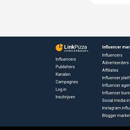
Link
Pizza
Influencer ma
content & influencers
Influencers
Influencers
Adverteerders
Publishers
Affiliates
Kanalen
Influencer pla
Campagnes
Influencer age
Log in
Influencer bur
Inschrijven
Social media in
Instagram infl
Blogger marke