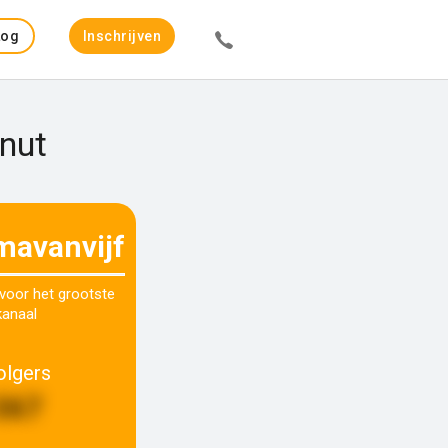
Log
Inschrijven
in
rnut
avanvijf
 voor het grootste
kanaal
olgers
367