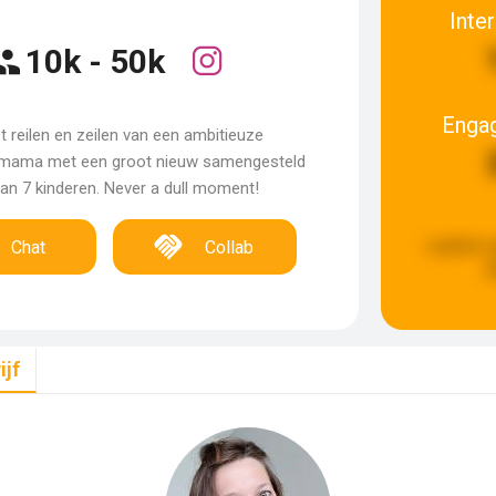
Inte
10k - 50k
Enga
t reilen en zeilen van een ambitieuze
mama met een groot nieuw samengesteld
van 7 kinderen. Never a dull moment!
Laatste 
Chat
Collab
g
jf