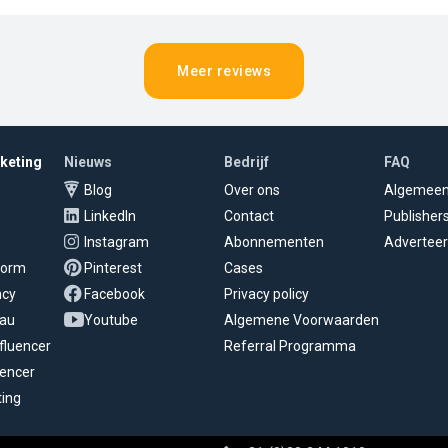
Meer reviews
rketing
Nieuws
Bedrijf
FAQ
Blog
Over ons
Algemee
LinkedIn
Contact
Publisher
Instagram
Abonnementen
Adverteer
tform
Pinterest
Cases
ncy
Facebook
Privacy policy
eau
Youtube
Algemene Voorwaarden
fluencer
Referral Programma
uencer
ting