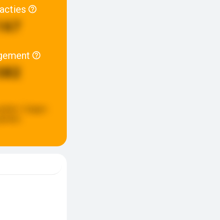
racties
167
gement
382
update:
5 dagen
eleden