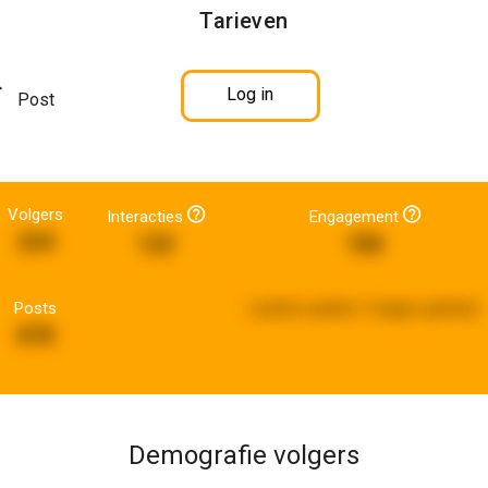
Tarieven
Log in
Post
Volgers
Interacties
Engagement
224
122
768
Posts
Laatste update:
5 dagen geleden
878
Demografie volgers