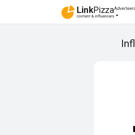
Link
Pizza
Adverteer
content & influencers
Inf