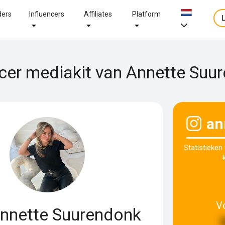
ders
Influencers
Affiliates
Platform
ncer mediakit van Annette Suu
an
Statistieken
V
nnette Suurendonk