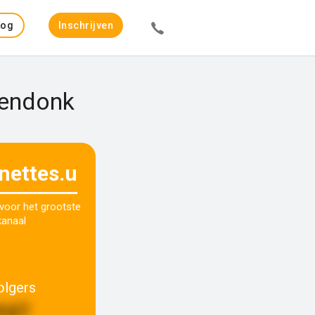
Log
Inschrijven
in
rendonk
nettes.u
 voor het grootste
kanaal
olgers
947