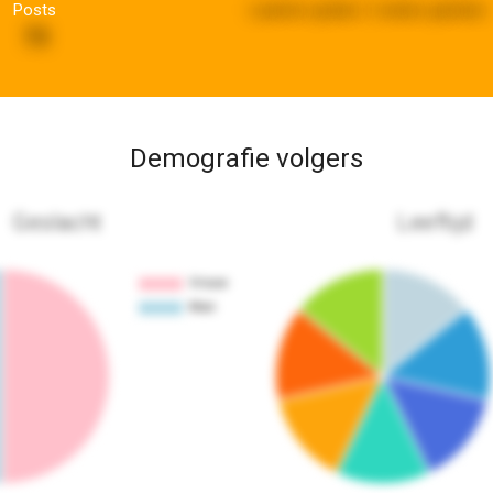
Posts
Laatste update:
2 weken geleden
73
Demografie volgers
Geslacht
Leeftijd