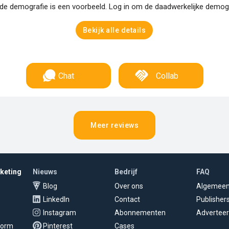
e demografie is een voorbeeld. Log in om de daadwerkelijke demogra
Bekijk alle details
Chat
Collab
Meer reviews
rketing
Nieuws
Bedrijf
FAQ
Blog
Over ons
Algemee
LinkedIn
Contact
Publisher
Instagram
Abonnementen
Adverteer
tform
Pinterest
Cases