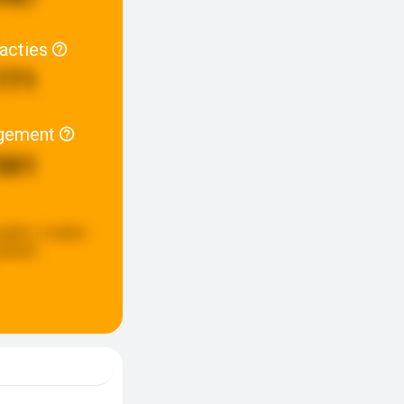
racties
771
gement
501
pdate:
2 weken
eleden