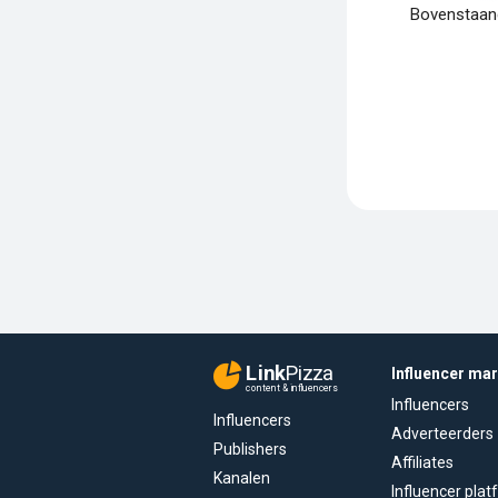
Bovenstaand
Link
Pizza
Influencer ma
content & influencers
Influencers
Influencers
Adverteerders
Publishers
Affiliates
Kanalen
Influencer pla