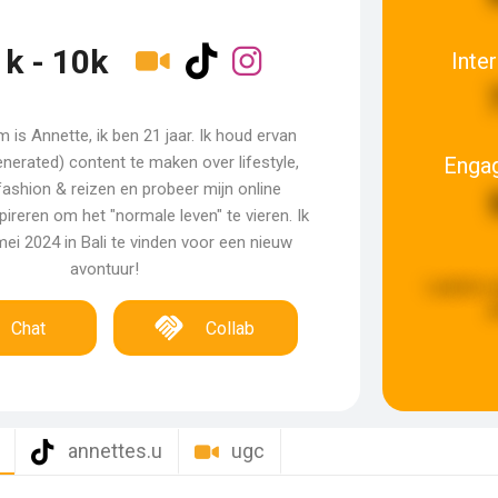
1k - 10k
Inte
m is Annette, ik ben 21 jaar. Ik houd ervan
Enga
nerated) content te maken over lifestyle,
fashion & reizen en probeer mijn online
pireren om het "normale leven" te vieren. Ik
ei 2024 in Bali te vinden voor een nieuw
avontuur!
Laatste u
g
Chat
Collab
annettes.u
ugc