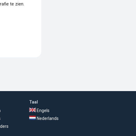
fie te zien.
Taal
n
Engels
s
Nederlands
ders