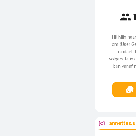
Hi! Mijn naa
om (User Ge
mindset, 
volgers te ins
ben vanaf m
annettes.u