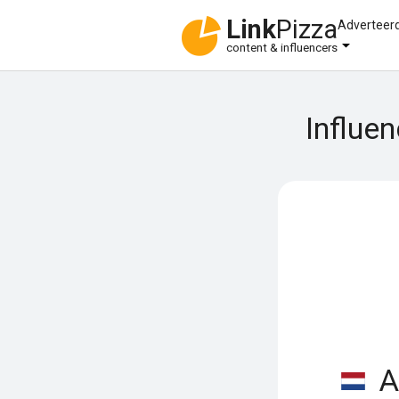
Link
Pizza
Adverteer
content & influencers
Influe
A