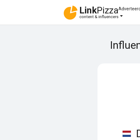
Link
Pizza
Adverteer
content & influencers
Influe
D