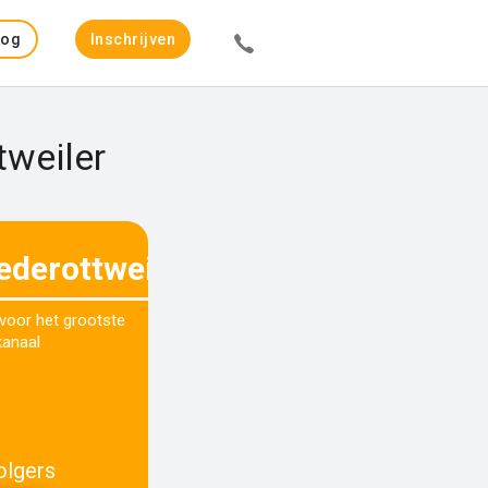
Log
Inschrijven
in
tweiler
ederottweiler
 voor het grootste
kanaal
olgers