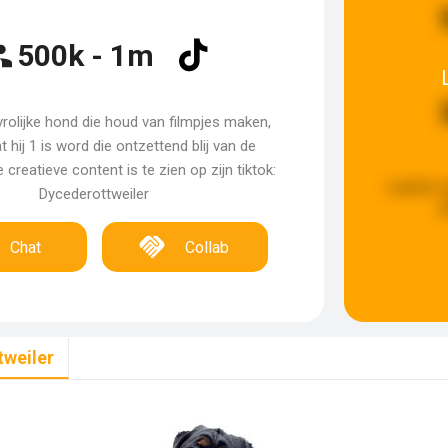
500k - 1m
vrolijke hond die houd van filmpjes maken,
t hij 1 is word die ontzettend blij van de
creatieve content is te zien op zijn tiktok:
Laatste 
Dycederottweiler
g
Chat
Collab
tweiler