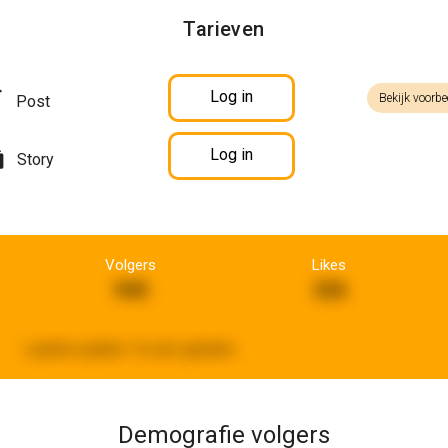
Tarieven
Log in
Bekijk voorbe
Post
Log in
Story
Volgers
Likes
940
326
Laatste update:
16 uren geleden
Demografie volgers