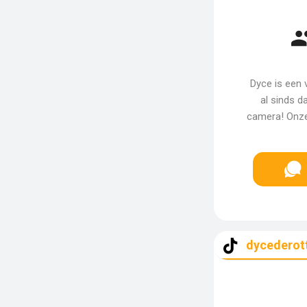
Dyce is een 
al sinds da
camera! Onze 
dycederot