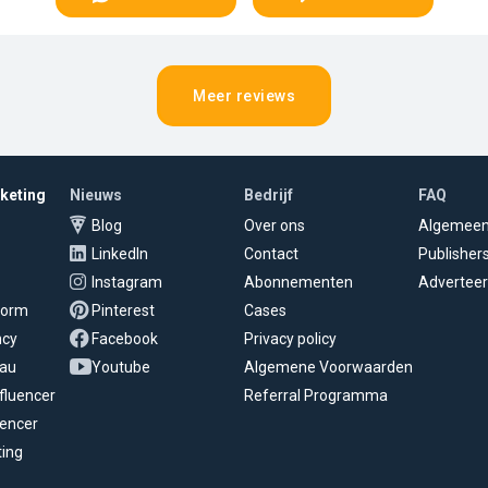
Meer reviews
rketing
Nieuws
Bedrijf
FAQ
Blog
Over ons
Algemee
LinkedIn
Contact
Publisher
Instagram
Abonnementen
Adverteer
tform
Pinterest
Cases
ncy
Facebook
Privacy policy
eau
Youtube
Algemene Voorwaarden
fluencer
Referral Programma
uencer
ting