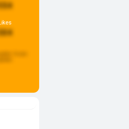
554
Likes
304
update:
16 uren
eleden