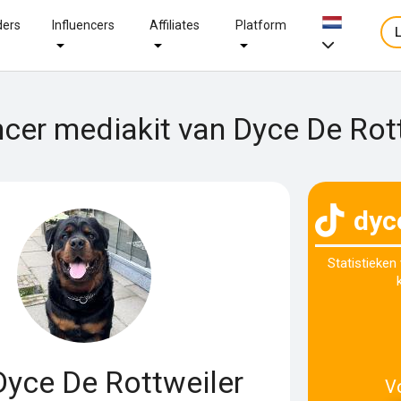
ders
Influencers
Affiliates
Platform
ncer mediakit van Dyce De Rot
dyc
Statistieken
yce De Rottweiler
V