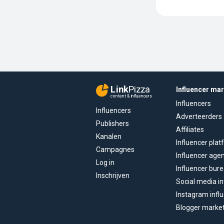
Link
Pizza
Influencer ma
content & influencers
Influencers
Influencers
Adverteerders
Publishers
Affiliates
Kanalen
Influencer pla
Campagnes
Influencer age
Log in
Influencer bur
Inschrijven
Social media in
Instagram infl
Blogger marke