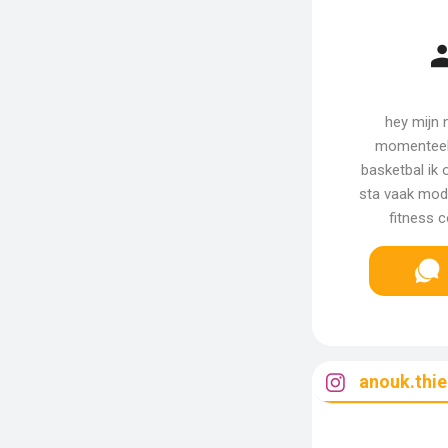
hey mijn 
momenteel 
basketbal ik 
sta vaak mode
fitness 
anouk.thie