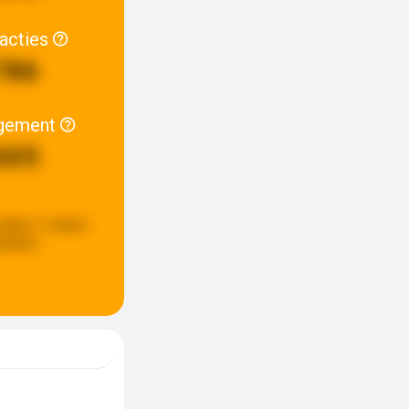
racties
786
gement
605
pdate:
2 weken
eleden