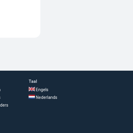
Taal
n
Engels
s
Nederlands
ders