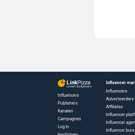
Link
Pizza
Influencer ma
content & influencers
Influencers
Influencers
Adverteerders
Publishers
Affiliates
Kanalen
Influencer pla
Campagnes
Influencer age
Log in
Influencer bur
Inschrijven