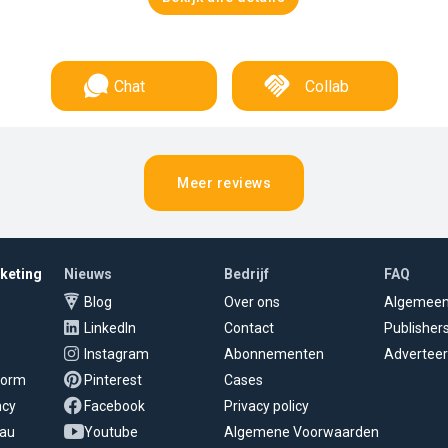
Chat
Collab
Meer reviews
rketing
Nieuws
Bedrijf
FAQ
Blog
Over ons
Algemee
LinkedIn
Contact
Publisher
Instagram
Abonnementen
Adverteer
tform
Pinterest
Cases
ncy
Facebook
Privacy policy
eau
Youtube
Algemene Voorwaarden