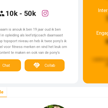
Inte
10k - 50k
naam is anouk ik ben 19 jaar oud ik ben
Enga
in opleiding als leefstijcoach daarnaast
op topsport niveau en heb ik twee pony's ik
l voor fitness merken en vind het leuk om
content te maken en ook van de pony's
Laatste u
g
Chat
Collab
le