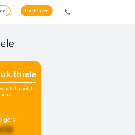
Log
Inschrijven
in
iele
uk.thiele
 voor het grootste
kanaal
olgers
478