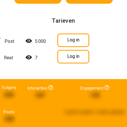
Tarieven
Log in
Post
5.000
Log in
Reel
7
Volgers
Interacties
Engagement
636
347
135
Posts
Laatste update:
2 weken geleden
338