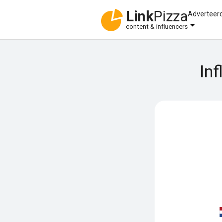
Link
Pizza
Adverteer
content & influencers
Inf