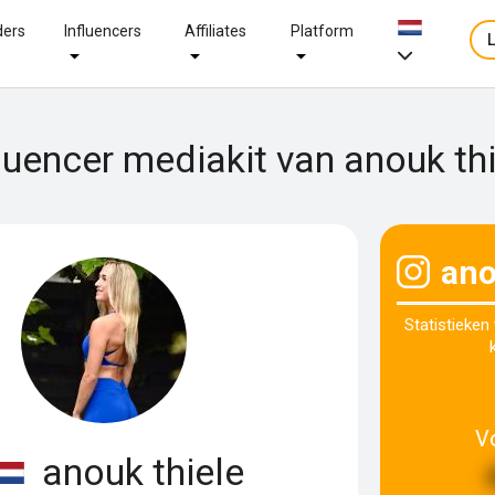
ders
Influencers
Affiliates
Platform
luencer mediakit van anouk th
ano
Statistieken
V
anouk thiele