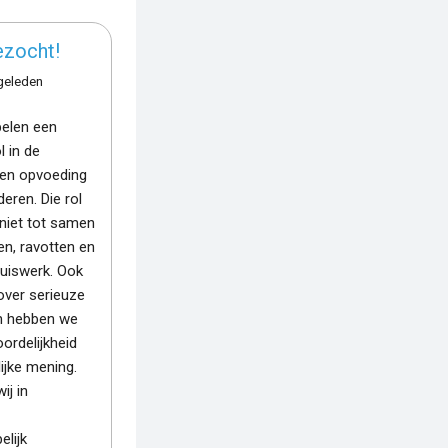
ezocht!
geleden
pelen een
l in de
 en opvoeding
eren. Die rol
 niet tot samen
n, ravotten en
uiswerk. Ook
 over serieuze
n hebben we
ordelijkheid
ijke mening.
ij in
lijk