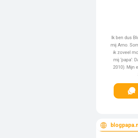
Ik ben dus 
mij Arno. Som
ik zoveel m
mij ‘papa’: 
2010). Mijn 
blogpapa.n