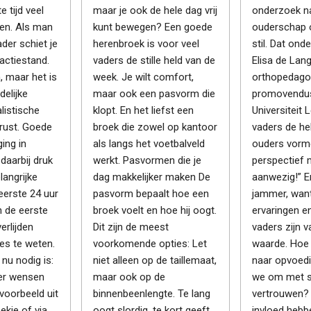
e tijd veel
maar je ook de hele dag vrij
onderzoek n
en. Als man
kunt bewegen? Een goede
ouderschap 
der schiet je
herenbroek is voor veel
stil. Dat ond
 actiestand.
vaders de stille held van de
Elisa de Lang
, maar het is
week. Je wilt comfort,
orthopedago
delijke
maar ook een pasvorm die
promovendu
listische
klopt. En het liefst een
Universiteit 
rust. Goede
broek die zowel op kantoor
vaders de hel
ing in
als langs het voetbalveld
ouders vormen
daarbij druk
werkt. Pasvormen die je
perspectief 
angrijke
dag makkelijker maken De
aanwezig!” E
eerste 24 uur
pasvorm bepaalt hoe een
jammer, want
n de eerste
broek voelt en hoe hij oogt.
ervaringen en
erlijden
Dit zijn de meest
vaders zijn v
les te weten.
voorkomende opties: Let
waarde. Hoe 
 nu nodig is:
niet alleen op de taillemaat,
naar opvoed
er wensen
maar ook op de
we om met s
jvoorbeeld uit
binnenbeenlengte. Te lang
vertrouwen?
kje of via
oogt slordig, te kort geeft
invloed hebb