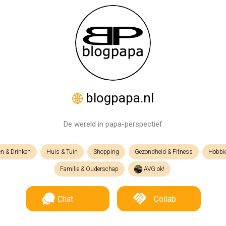
blogpapa.nl
De wereld in papa-perspectief
en & Drinken
Huis & Tuin
Shopping
Gezondheid & Fitness
Hobbie
Familie & Ouderschap
AVG ok!
Chat
Collab