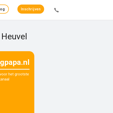
Log
Inschrijven
in
 Heuvel
ogpapa.nl
 voor het grootste
kanaal