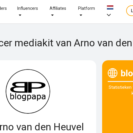
ders
Influencers
Affiliates
Platform
ncer mediakit van Arno van den
bl
Statistieken
rno van den Heuvel