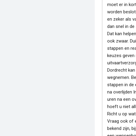
moet er in kort
worden beslot
en zeker als va
dan snel in de
Dat kan helpen
ook zwaar. Dui
stappen en rea
keuzes geven 
uitvaartverzorg
Dordrecht kan 
wegnemen. Bel
stappen in de 
na overlijden I
uren na een ov
hoeft u niet al
Richt u op wat
Vraag ook of 
bekend zijn, bi
een wensenboe