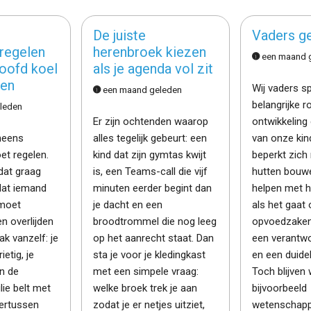
De juiste
Vaders g
regelen
herenbroek kiezen
een maand 
hoofd koel
als je agenda vol zit
en
Wij vaders s
een maand geleden
belangrijke ro
leden
Er zijn ochtenden waarop
ontwikkeling
neens
alles tegelijk gebeurt: een
van onze kind
et regelen.
kind dat zijn gymtas kwijt
beperkt zich
dat graag
is, een Teams-call die vijf
hutten bouwe
dat iemand
minuten eerder begint dan
helpen met h
 moet
je dacht en een
als het gaat
en overlijden
broodtrommel die nog leeg
opvoedzake
ak vanzelf: je
op het aanrecht staat. Dan
een verantwo
ietig, je
sta je voor je kledingkast
en een duidel
n de
met een simpele vraag:
Toch blijven w
lie belt met
welke broek trek je aan
bijvoorbeeld
ertussen
zodat je er netjes uitziet,
wetenschappe