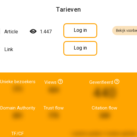
Tarieven
Log in
Bekijk voorbe
Article
1.447
Log in
Link
Unieke bezoekers
Views
Geverifieerd
440
771
424
Domain Authority
Trust flow
Citation flow
201
775
349
TF/CF
Laatste update:
3 weken gelede