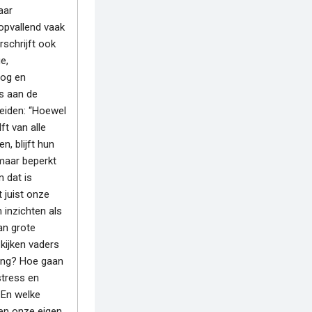
aar
opvallend vaak
erschrijft ook
e,
og en
s aan de
Leiden: “Hoewel
ft van alle
, blijft hun
maar beperkt
n dat is
 juist onze
 inzichten als
an grote
kijken vaders
ing? Hoe gaan
tress en
 En welke
en onze eigen