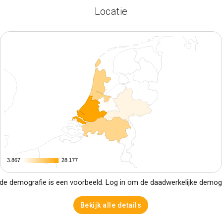
Locatie
3.867
3.867
28.177
28.177
e demografie is een voorbeeld. Log in om de daadwerkelijke demogra
Bekijk alle details