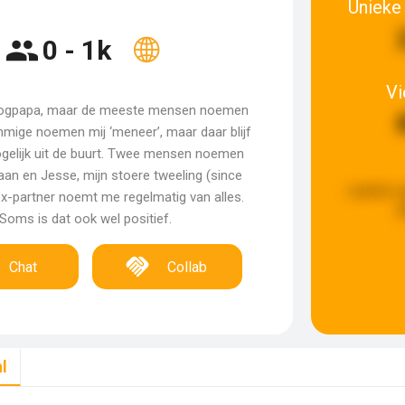
Unieke
0 - 1k
V
Blogpapa, maar de meeste mensen noemen
mige noemen mij ‘meneer’, maar daar blijf
ogelijk uit de buurt. Twee mensen noemen
Daan en Jesse, mijn stoere tweeling (since
Laatste u
ex-partner noemt me regelmatig van alles.
g
Soms is dat ook wel positief.
Chat
Collab
l