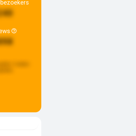
 bezoekers
240
iews
898
pdate:
3 weken
eleden