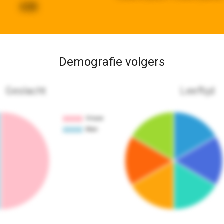
638
Demografie volgers
Geslacht
Leeftijd