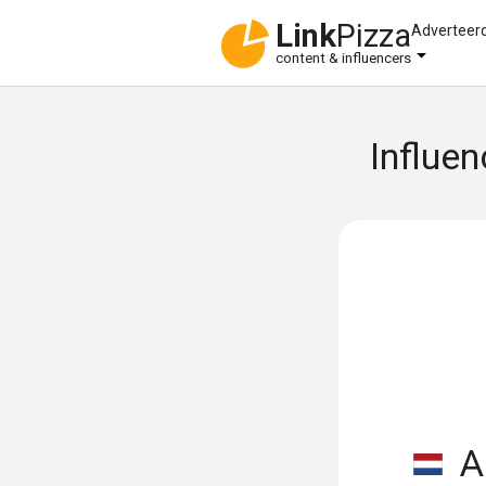
Link
Pizza
Adverteer
content & influencers
Influe
A