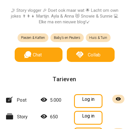
🤳 Story vlogger 🎉 Doet ook maar wat 🌟 Lacht om own
jokes 👨‍👩‍👧 Martijn. Ayla & Anna 😻 Snowie & Sunnie 💻
Elke ma een nieuwe blog!↙️
Poezen & Katten
Baby’s en Peuters
Huis & Tuin
Chat
Collab
Tarieven
Log in
Post
5.000
Log in
Story
650