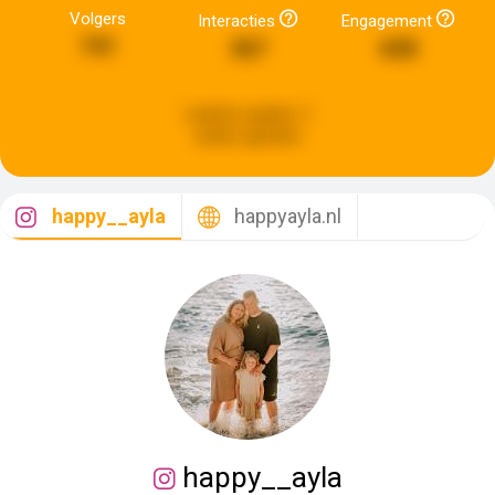
Volgers
Interacties
Engagement
741
367
658
Laatste update:
2
weken geleden
happy__ayla
happyayla.nl
happy__ayla