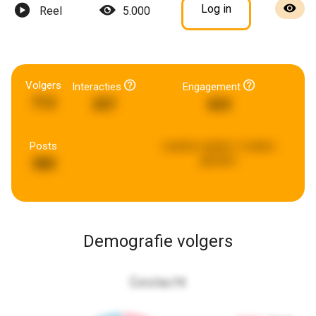
Log in
Reel
5.000
Volgers
Interacties
Engagement
713
257
424
Posts
Laatste update:
2 weken
geleden
380
Demografie volgers
Geslacht