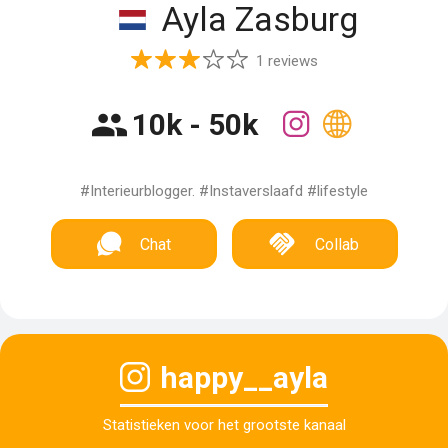
Ayla Zasburg
1 reviews
10k - 50k
#Interieurblogger. #Instaverslaafd #lifestyle
Chat
Collab
happy__ayla
Statistieken voor het grootste kanaal