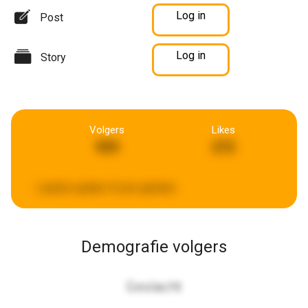
Log in
Post
Log in
Story
Volgers
Likes
959
272
Laatste update:
8 uren geleden
Demografie volgers
Geslacht