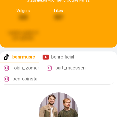
Statistieken voor het grootste kanaal
Volgers
Likes
222
557
Laatste update:
8
uren geleden
benrmusic
benrofficial
robin_zomer
bart_maessen
benropinsta