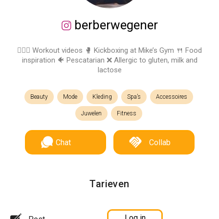
berberwegener
🏋🏻‍♀️ Workout videos 🥊 Kickboxing at Mike’s Gym 🍴 Food
inspiration 🐠 Pescatarian ❌ Allergic to gluten, milk and
lactose
Beauty
Mode
Kleding
Spa’s
Accessoires
Juwelen
Fitness
Chat
Collab
Tarieven
Log in