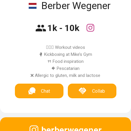
Berber Wegener
1k - 10k
🏋🏻‍♀️ Workout videos
🥊 Kickboxing at Mike’s Gym
🍴 Food inspiration
🐠 Pescatarian
❌ Allergic to gluten, milk and lactose
Chat
Collab
berberwegener