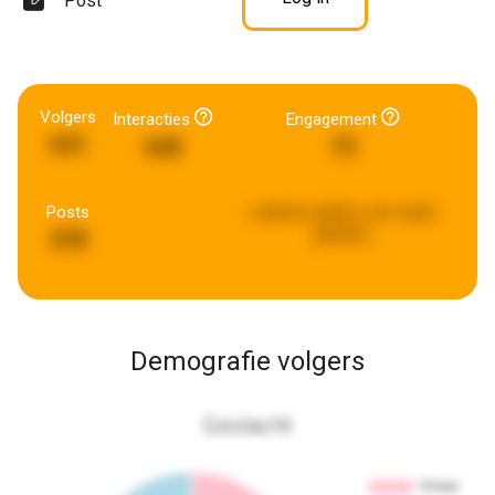
Post
Volgers
Interacties
Engagement
631
646
73
Posts
Laatste update:
een week
geleden
378
Demografie volgers
Geslacht