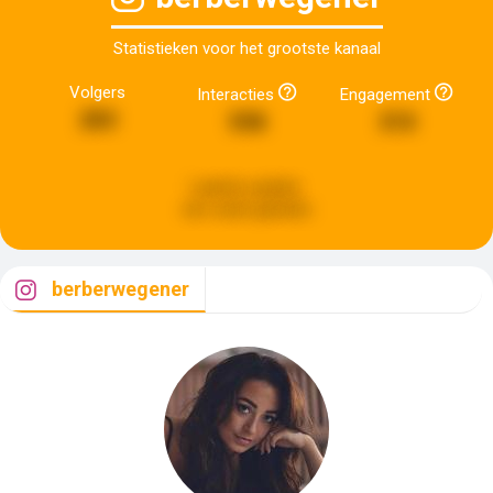
Statistieken voor het grootste kanaal
Volgers
Interacties
Engagement
283
598
310
Laatste update:
een week geleden
berberwegener