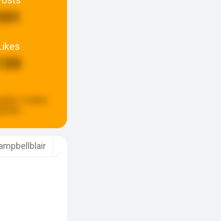
331
Likes
133
pdate:
3 weken
eleden
ampbellblair