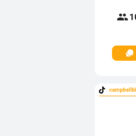
1
campbellbl