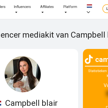
ders
Influencers
Affiliates
Platform
uencer mediakit van Campbell 
cam
Statistieken
V
Campbell blair