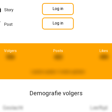
Log in
Story
Log in
Post
Volgers
Posts
Likes
556
422
490
Laatste update:
3 weken geleden
Demografie volgers
Geslacht
Leeftijd