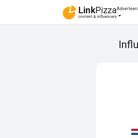
Link
Pizza
Adverteer
content & influencers
Infl