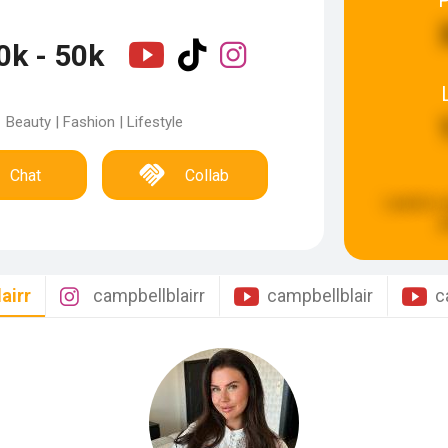
0k - 50k
Beauty | Fashion | Lifestyle
Chat
Collab
Laatste u
g
airr
campbellblairr
campbellblair
c