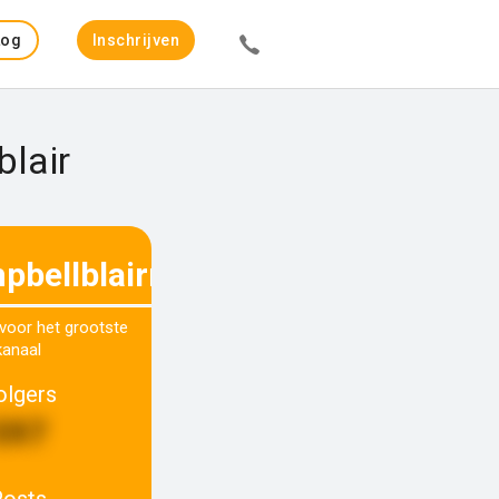
Log
Inschrijven
in
blair
pbellblairr
 voor het grootste
kanaal
olgers
597
Posts