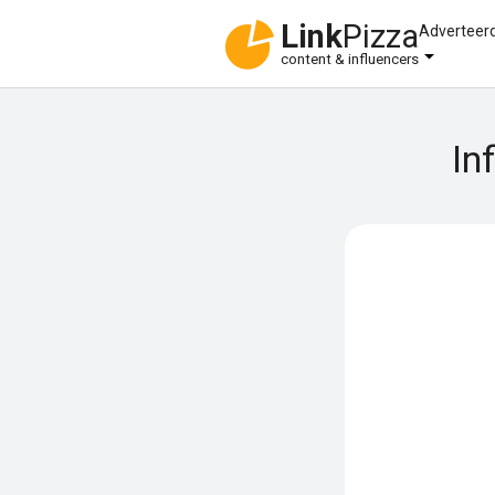
Link
Pizza
Adverteer
content & influencers
In