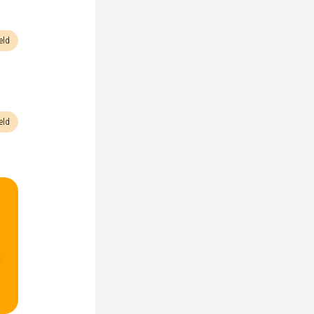
eld
eld