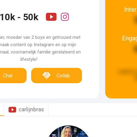
Inte
10k - 50k
Enga
 hier, moeder van 2 boys en getrouwd met
 maak content op Instagram en op mijn
aal, voornamelijk familie gerelateerd en
lifestyle!
Laatste 
Chat
Collab
g
carlijnbras