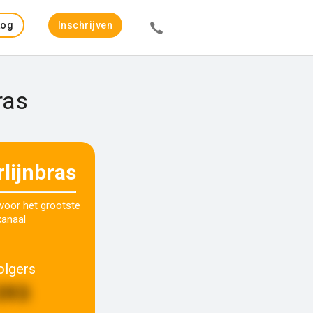
Log
Inschrijven
in
ras
rlijnbras
 voor het grootste
kanaal
olgers
393