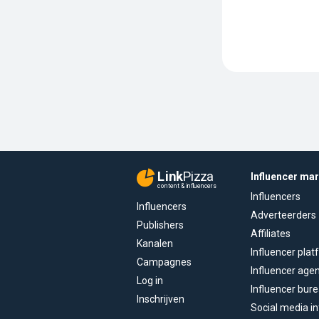
Link
Pizza
Influencer ma
content & influencers
Influencers
Influencers
Adverteerders
Publishers
Affiliates
Kanalen
Influencer pla
Campagnes
Influencer age
Log in
Influencer bur
Inschrijven
Social media in