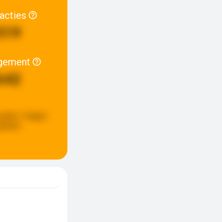
racties
519
gement
642
update:
4 dagen
eleden