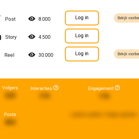
Log in
Bekijk voorbe
Post
8.000
Log in
Story
4.500
Log in
Bekijk voorbe
Reel
30.000
Volgers
Interacties
Engagement
520
779
118
Posts
Laatste update:
4 dagen geleden
884