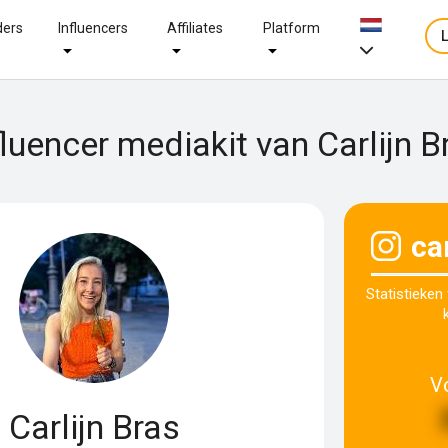
ders
Influencers
Affiliates
Platform
fluencer mediakit van Carlijn B
ca
Statistieken
V
Carlijn Bras