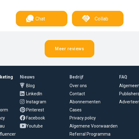
Chat
Collab
Meer reviews
rketing
Nieuws
Bedrijf
FAQ
Blog
Over ons
Algemee
LinkedIn
Contact
Publisher
Instagram
Abonnementen
Adverteer
tform
Pinterest
Cases
ncy
Facebook
Privacy policy
eau
Youtube
Algemene Voorwaarden
fluencer
Referral Programma