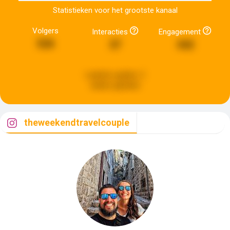
Statistieken voor het grootste kanaal
Volgers
Interacties
Engagement
526
37
342
Laatste update:
2
weken geleden
theweekendtravelcouple