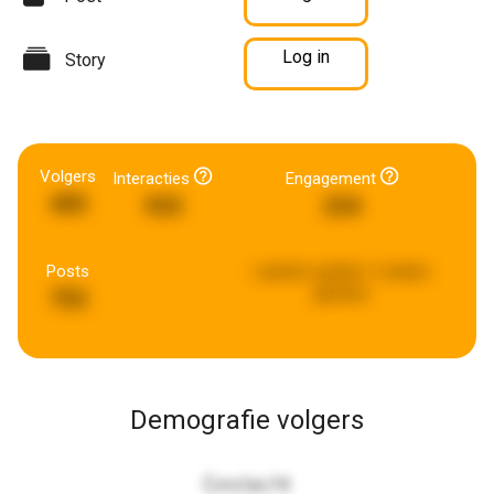
Log in
Story
Volgers
Interacties
Engagement
405
933
234
Posts
Laatste update:
2 weken
geleden
752
Demografie volgers
Geslacht