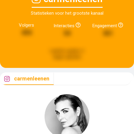
Statistieken voor het grootste kanaal
Volgers
Interacties
Engagement
494
54
361
Laatste update:
6
dagen geleden
carmenleenen