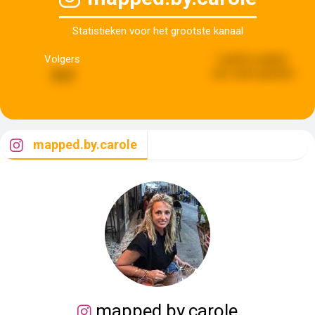
Statistieken voor het grootste kanaal
Volgers
Laatste update:
een week geleden
717
mapped.by.carole
mapped.by.carole