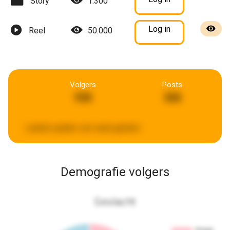
Story
1.300
Log in
Reel
50.000
Volgers
Posts
938
368
Laatste update:
een week geleden
Demografie volgers
Geslacht