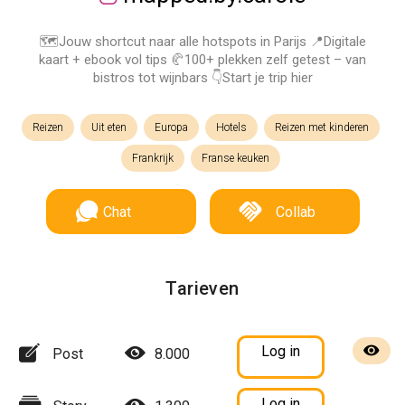
🗺️Jouw shortcut naar alle hotspots in Parijs 📍Digitale
kaart + ebook vol tips 🥐100+ plekken zelf getest – van
bistros tot wijnbars 👇Start je trip hier
Reizen
Uit eten
Europa
Hotels
Reizen met kinderen
Frankrijk
Franse keuken
Chat
Collab
Tarieven
Log in
Post
8.000
Log in