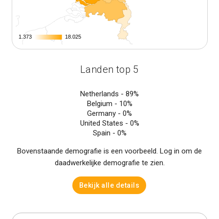
1.373
1.373
18.025
18.025
Landen top 5
Netherlands -
89%
Belgium -
10%
Germany -
0%
United States -
0%
Spain -
0%
Bovenstaande demografie is een voorbeeld. Log in om de
daadwerkelijke demografie te zien.
Bekijk alle details