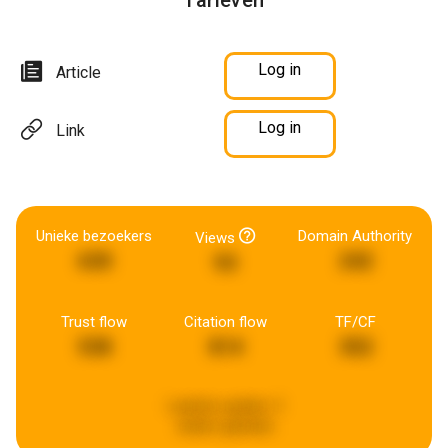
Tarieven
Log in
Article
Log in
Link
Unieke bezoekers
Domain Authority
Views
630
242
93
Trust flow
Citation flow
TF/CF
538
814
352
Laatste update:
3
weken geleden