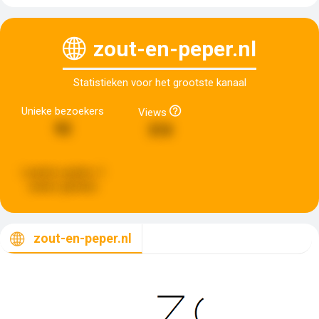
zout-en-peper.nl
Statistieken voor het grootste kanaal
Unieke bezoekers
Views
92
310
Laatste update:
3
weken geleden
zout-en-peper.nl