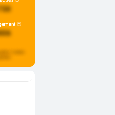
730
gement
806
pdate:
2 weken
eleden