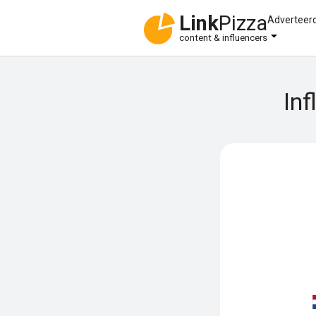
Link
Pizza
Adverteer
content & influencers
In