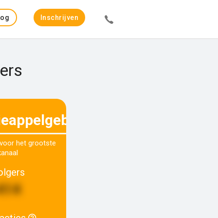
Log
Inschrijven
in
ers
ieappelgebak
 voor het grootste
kanaal
olgers
414
racties