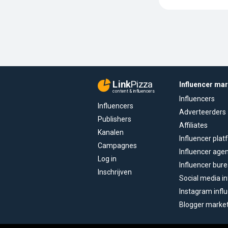
Link
Pizza
Influencer ma
content & influencers
Influencers
Influencers
Adverteerders
Publishers
Affiliates
Kanalen
Influencer pla
Campagnes
Influencer age
Log in
Influencer bur
Inschrijven
Social media in
Instagram infl
Blogger marke