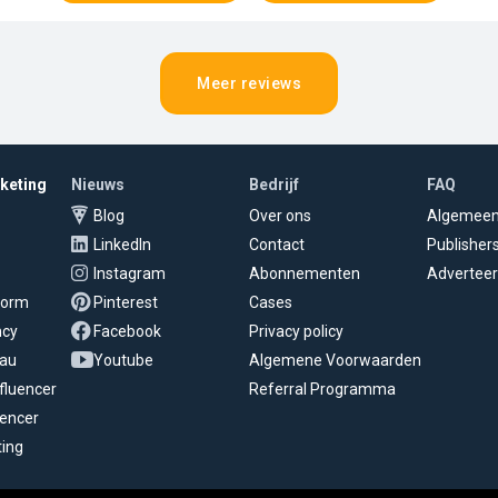
Meer reviews
rketing
Nieuws
Bedrijf
FAQ
Blog
Over ons
Algemee
LinkedIn
Contact
Publisher
Instagram
Abonnementen
Adverteer
tform
Pinterest
Cases
ncy
Facebook
Privacy policy
eau
Youtube
Algemene Voorwaarden
fluencer
Referral Programma
uencer
ting