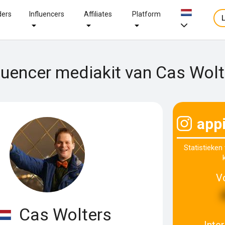
ders
Influencers
Affiliates
Platform
fluencer mediakit van Cas Wolt
app
Statistieken
V
Cas Wolters
Inte