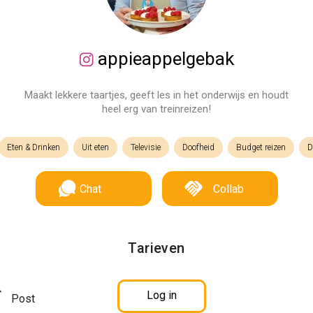
appieappelgebak
Maakt lekkere taartjes, geeft les in het onderwijs en houdt
heel erg van treinreizen!
Eten & Drinken
Uit eten
Televisie
Doofheid
Budget reizen
D
Chat
Collab
Tarieven
Log in
Post