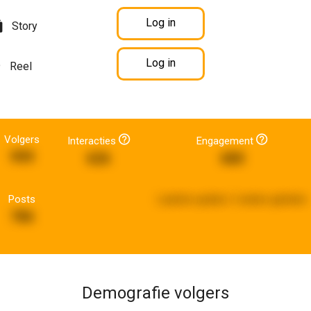
Log in
Story
Log in
Reel
Volgers
Interacties
Engagement
999
626
680
Posts
Laatste update:
2 weken geleden
786
Demografie volgers