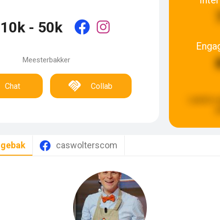
10k - 50k
Enga
Meesterbakker
Chat
Collab
Laatste u
g
lgebak
caswolterscom