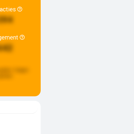
racties
394
gement
642
update:
3 dagen
eleden