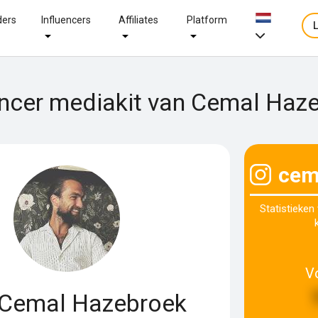
ders
Influencers
Affiliates
Platform
encer mediakit van Cemal Haz
cem
Statistieken
V
Cemal Hazebroek