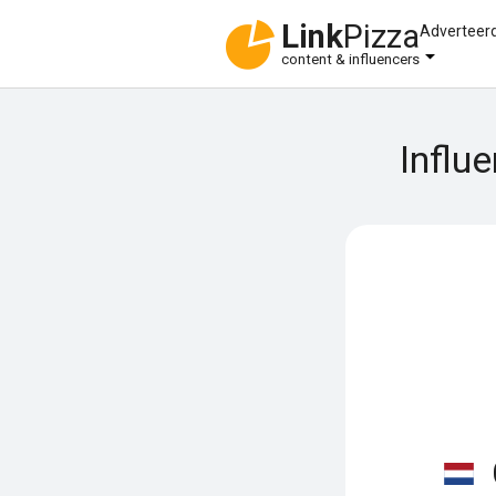
Link
Pizza
Adverteer
content & influencers
Influ