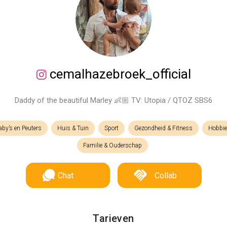
cemalhazebroek_official
Daddy of the beautiful Marley 👶🏼 TV: Utopia / QTOZ SBS6
aby’s en Peuters
Huis & Tuin
Sport
Gezondheid & Fitness
Hobbie
Familie & Ouderschap
Chat
Collab
Tarieven