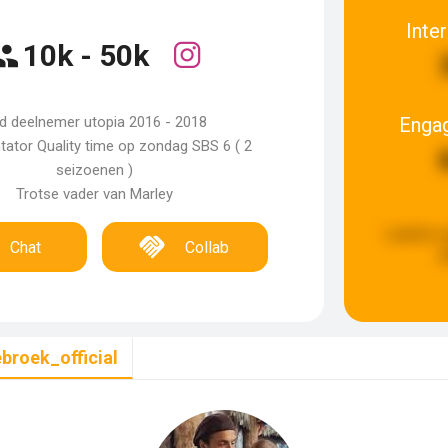
Inte
10k - 50k
Enga
d deelnemer utopia 2016 - 2018
tator Quality time op zondag SBS 6 ( 2
seizoenen )
Trotse vader van Marley
Laatste 
Chat
Collab
g
broek_official