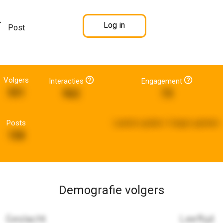
Log in
Post
Volgers
Interacties
Engagement
551
962
73
Posts
Laatste update:
3 dagen geleden
158
Demografie volgers
Geslacht
Leeftijd