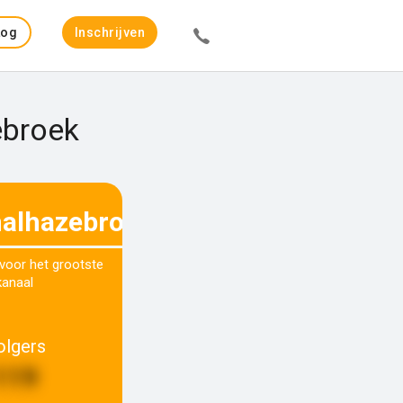
Log
Inschrijven
in
ebroek
alhazebroek_official
 voor het grootste
kanaal
olgers
119