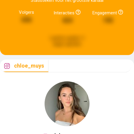
Statistieken voor het grootste kanaal
Volgers
Interacties
Engagement
656
424
745
Laatste update:
3
dagen geleden
chloe_muys