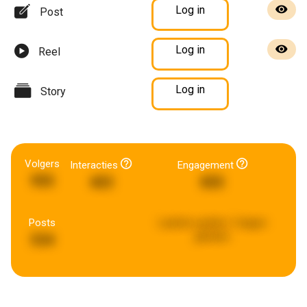
Log in
Post
Log in
Reel
Log in
Story
Volgers
Interacties
Engagement
955
403
855
Posts
Laatste update:
3 dagen
geleden
534