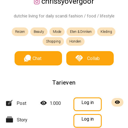
chrissyovergoor
dutchie living for daily scandi fashion / food / lifestyle
Reizen
Beauty
Mode
Eten & Drinken
Kleding
Shopping
Honden
Chat
Collab
Tarieven
Log in
Post
1.000
Log in
Story