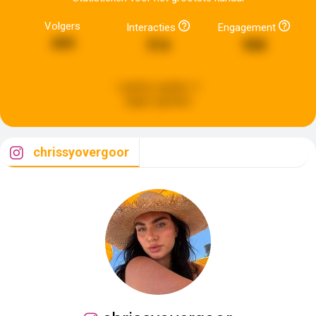
Volgers
Interacties
Engagement
499
516
988
Laatste update:
5
dagen geleden
chrissyovergoor