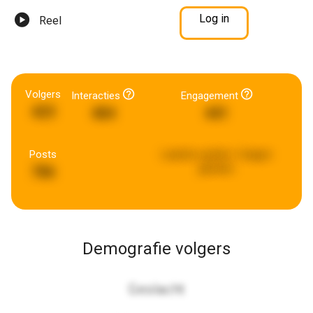
Log in
Reel
Volgers
Interacties
Engagement
423
484
441
Posts
Laatste update:
5 dagen
geleden
786
Demografie volgers
Geslacht