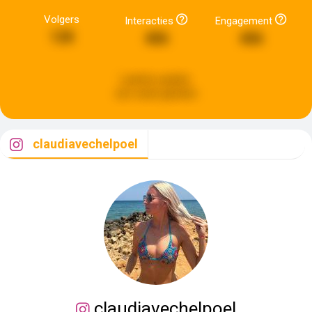
Volgers
Interacties
Engagement
128
406
406
Laatste update:
een week geleden
claudiavechelpoel
claudiavechelpoel