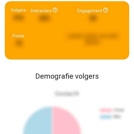
Volgers
Interacties
Engagement
416
693
40
Posts
Laatste update:
een week
geleden
75
Demografie volgers
Geslacht